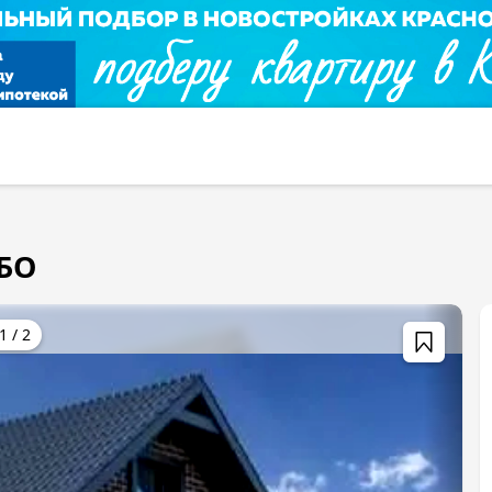
ЕБО
1
/
2