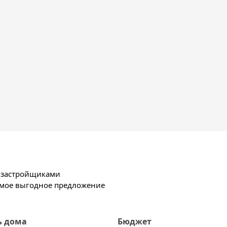
х застройщиками
амое выгодное предложение
ь дома
Бюджет