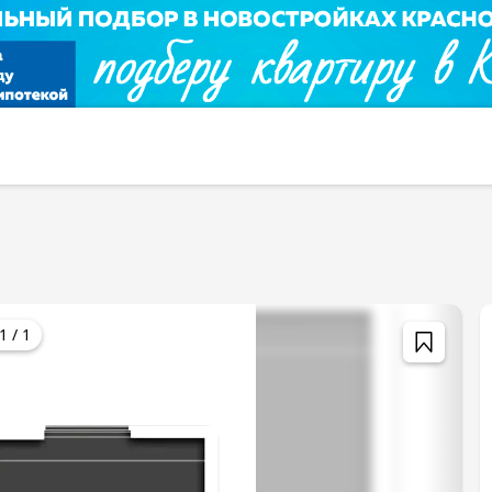
1
/
1