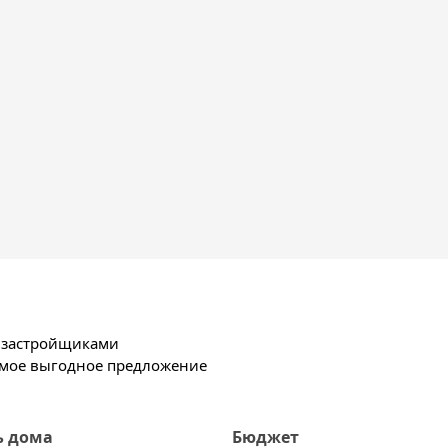
х застройщиками
амое выгодное предложение
ь дома
Бюджет