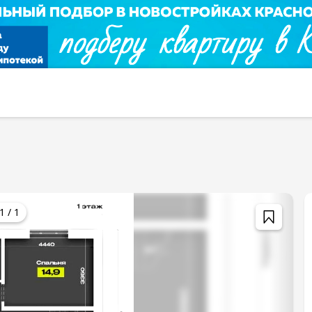
1
/
1