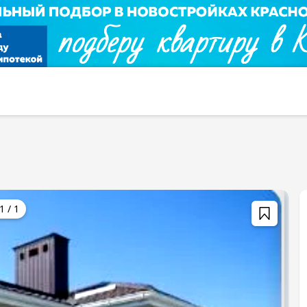
1
/
1